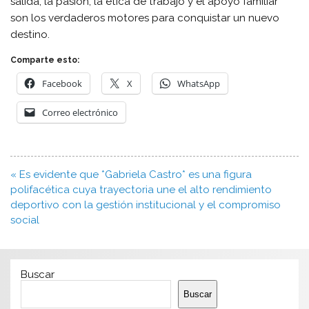
salida, la pasión, la ética de trabajo y el apoyo familiar
son los verdaderos motores para conquistar un nuevo
destino.
Comparte esto:
Facebook
X
WhatsApp
Correo electrónico
Navegación
« Es evidente que *Gabriela Castro* es una figura
de
polifacética cuya trayectoria une el alto rendimiento
entradas
deportivo con la gestión institucional y el compromiso
social
Buscar
Buscar