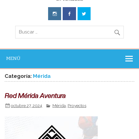
Aventura
Experience
MENÚ
Categoría:
Mérida
Red Mérida Aventura
octubre 27, 2024
Mérida
,
Proyectos