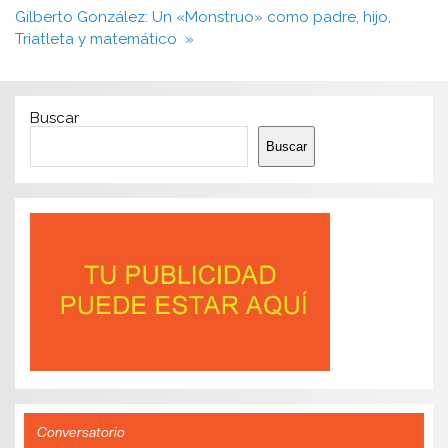
entradas
Gilberto González: Un «Monstruo» como padre, hijo,
Triatleta y matemático »
Buscar
Buscar
Conversatorio