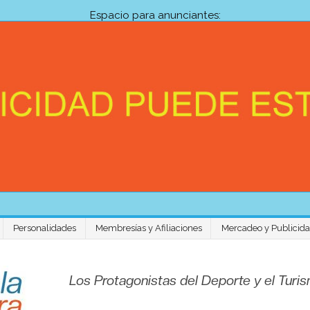
Espacio para anunciantes:
Personalidades
Membresías y Afiliaciones
Mercadeo y Publicid
Venezuela Aventura 
Los Protagonistas del Deporte y el Tur