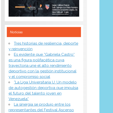
Noticias
​Tres historias de resiliencia, deporte
y reinvención
Es evidente que *Gabriela Castro*
es una figura polifacética cuya
trayectoria une el alto rendimiento
deportivo con la gestión institucional
y el compromiso social
*​La Liga Universitaria U: Un modelo
de autogestión deportiva que impulsa
el futuro del talento joven en
Venezuela*
La sinergia se produjo entre los
representantes del Festival Ascenso