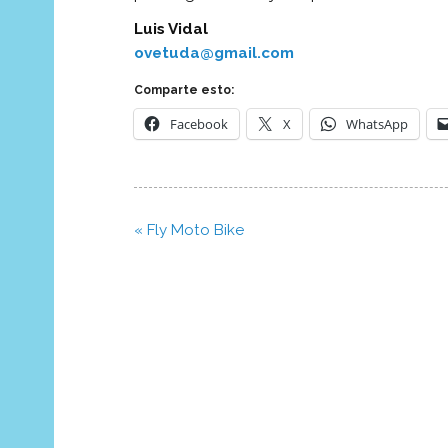
Luis Vidal
ovetuda@gmail.com
Comparte esto:
Facebook
X
WhatsApp
Navegación
« Fly Moto Bike
de
entradas