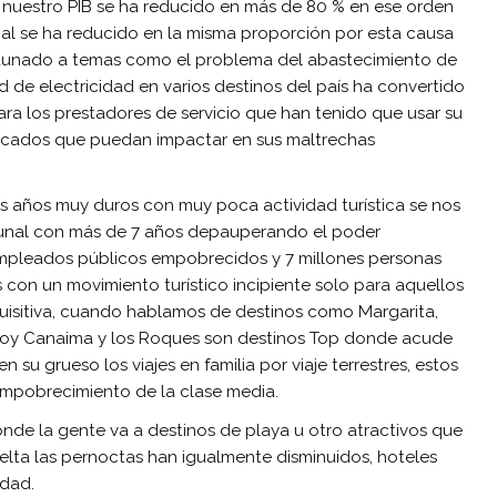
nuestro PIB se ha reducido en más de 80 % en ese orden
nal se ha reducido en la misma proporción por esta causa
a, aunado a temas como el problema del abastecimiento de
 de electricidad en varios destinos del país ha convertido
para los prestadores de servicio que han tenido que usar su
ercados que puedan impactar en sus maltrechas
s años muy duros con muy poca actividad turística se nos
munal con más de 7 años depauperando el poder
 empleados públicos empobrecidos y 7 millones personas
 con un movimiento turístico incipiente solo para aquellos
isitiva, cuando hablamos de destinos como Margarita,
, hoy Canaima y los Roques son destinos Top donde acude
en su grueso los viajes en familia por viaje terrestres, estos
empobrecimiento de la clase media.
nde la gente va a destinos de playa u otro atractivos que
elta las pernoctas han igualmente disminuidos, hoteles
dad.