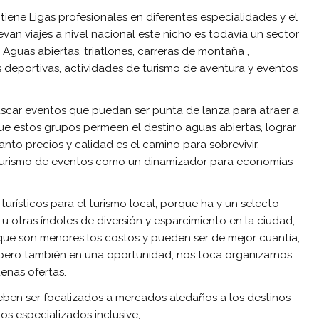
iene Ligas profesionales en diferentes especialidades y el
an viajes a nivel nacional este nicho es todavía un sector
guas abiertas, triatlones, carreras de montaña ,
deportivas, actividades de turismo de aventura y eventos
uscar eventos que puedan ser punta de lanza para atraer a
ue estos grupos permeen el destino aguas abiertas, lograr
anto precios y calidad es el camino para sobrevivir,
l turismo de eventos como un dinamizador para economías
urísticos para el turismo local, porque ha y un selecto
 otras índoles de diversión y esparcimiento en la ciudad,
que son menores los costos y pueden ser de mejor cuantía,
ió pero también en una oportunidad, nos toca organizarnos
enas ofertas.
deben ser focalizados a mercados aledaños a los destinos
s especializados inclusive,