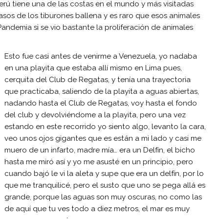
Perú tiene una de las costas en el mundo y más visitadas
sos de los tiburones ballena y es raro que esos animales
Pandemia si se vio bastante la proliferación de animales
Esto fue casi antes de venirme a Venezuela, yo nadaba
en una playita que estaba allí mismo en Lima pues,
cerquita del Club de Regatas, y tenía una trayectoria
que practicaba, saliendo de la playita a aguas abiertas,
nadando hasta el Club de Regatas, voy hasta el fondo
del club y devolviéndome a la playita, pero una vez
estando en este recorrido yo siento algo, levanto la cara,
veo unos ojos gigantes que es están a mi lado y casi me
muero de un infarto, madre mía… era un Delfín, el bicho
hasta me miró así y yo me asusté en un principio, pero
cuando bajó le vi la aleta y supe que era un delfín, por lo
que me tranquilicé, pero el susto que uno se pega allá es
grande, porque las aguas son muy oscuras, no como las
de aquí que tu ves todo a diez metros, el mar es muy