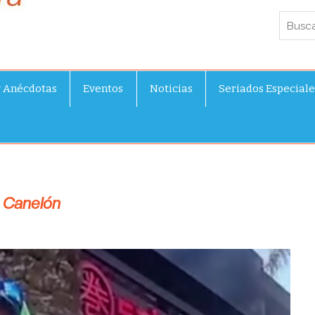
y Anécdotas
Eventos
Noticias
Seriados Especiale
l Canelón