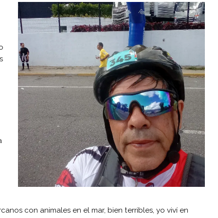
o
s
a
os con animales en el mar, bien terribles, yo viví en