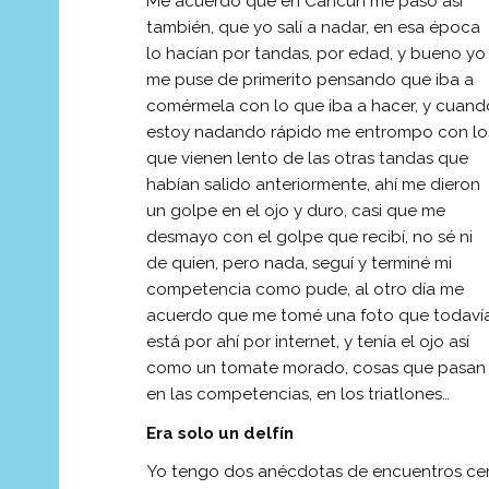
Me acuerdo que en Cancún me pasó así
también, que yo salí a nadar, en esa época
lo hacían por tandas, por edad, y bueno yo
me puse de primerito pensando que iba a
comérmela con lo que iba a hacer, y cuand
estoy nadando rápido me entrompo con lo
que vienen lento de las otras tandas que
habían salido anteriormente, ahí me dieron
un golpe en el ojo y duro, casi que me
desmayo con el golpe que recibí, no sé ni
de quien, pero nada, seguí y terminé mi
competencia como pude, al otro día me
acuerdo que me tomé una foto que todaví
está por ahí por internet, y tenía el ojo así
como un tomate morado, cosas que pasan
en las competencias, en los triatlones…
Era solo un delfín
Yo tengo dos anécdotas de encuentros cercan