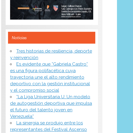
Noticias
​Tres historias de resiliencia, deporte
y reinvención
Es evidente que *Gabriela Castro*
es una figura polifacética cuya
trayectoria une el alto rendimiento
deportivo con la gestión institucional
y el compromiso social
*​La Liga Universitaria U: Un modelo
de autogestión deportiva que impulsa
el futuro del talento joven en
Venezuela*
La sinergia se produjo entre los
representantes del Festival Ascenso