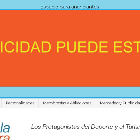
Espacio para anunciantes:
Personalidades
Membresías y Afiliaciones
Mercadeo y Publicid
Venezuela Aventura 
Los Protagonistas del Deporte y el Tur