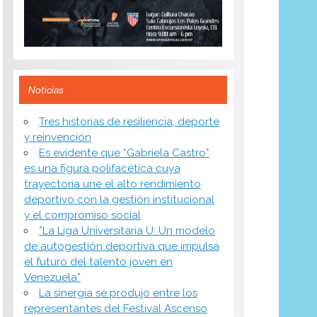
Noticias
​Tres historias de resiliencia, deporte
y reinvención
Es evidente que *Gabriela Castro*
es una figura polifacética cuya
trayectoria une el alto rendimiento
deportivo con la gestión institucional
y el compromiso social
*​La Liga Universitaria U: Un modelo
de autogestión deportiva que impulsa
el futuro del talento joven en
Venezuela*
La sinergia se produjo entre los
representantes del Festival Ascenso