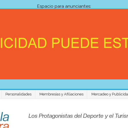
Espacio para anunciantes:
Personalidades
Membresías y Afiliaciones
Mercadeo y Publicid
Venezuela Aventura 
Los Protagonistas del Deporte y el Tur