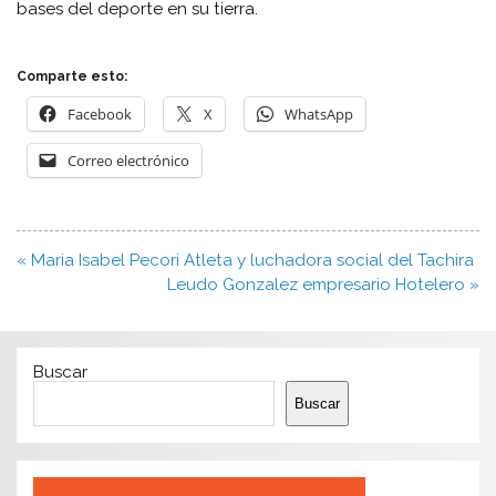
bases del deporte en su tierra.
Comparte esto:
Facebook
X
WhatsApp
Correo electrónico
Navegación
« Maria Isabel Pecori Atleta y luchadora social del Tachira
de
Leudo Gonzalez empresario Hotelero »
entradas
Buscar
Buscar