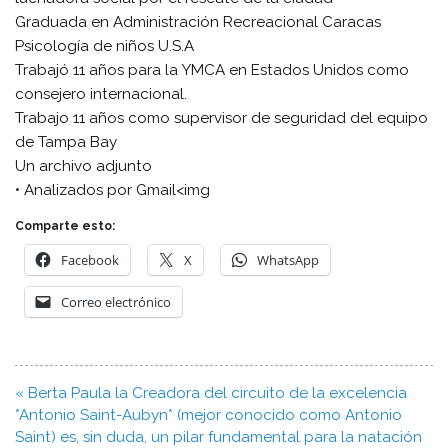
Graduada en Administración Recreacional Caracas
Psicología de niños U.S.A
Trabajó 11 años para la YMCA en Estados Unidos como
consejero internacional.
Trabajo 11 años como supervisor de seguridad del equipo
de Tampa Bay
Un archivo adjunto
• Analizados por Gmail<img
Comparte esto:
Facebook
X
WhatsApp
Correo electrónico
Navegación
« Berta Paula la Creadora del circuito de la excelencia
de
*Antonio Saint-Aubyn* (mejor conocido como Antonio
entradas
Saint) es, sin duda, un pilar fundamental para la natación